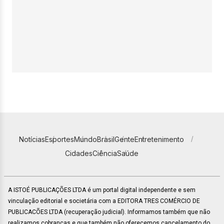
Notícias
Esportes
Mundo
Brasil
Gente
Entretenimento
Cidades
Ciência
Saúde
A ISTOÉ PUBLICAÇÕES LTDA é um portal digital independente e sem
vinculação editorial e societária com a EDITORA TRES COMÉRCIO DE
PUBLICACÕES LTDA (recuperação judicial). Informamos também que não
realizamos cobranças e que também não oferecemos cancelamento do