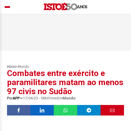
Início
>
Mundo
Combates entre exército e
paramilitares matam ao menos
97 civis no Sudão
Por
AFP
17/04/23 - 06h01min
Em
Mundo