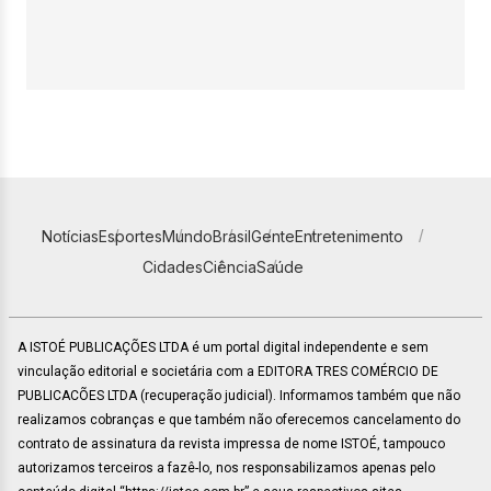
Notícias
Esportes
Mundo
Brasil
Gente
Entretenimento
Cidades
Ciência
Saúde
A ISTOÉ PUBLICAÇÕES LTDA é um portal digital independente e sem
vinculação editorial e societária com a EDITORA TRES COMÉRCIO DE
PUBLICACÕES LTDA (recuperação judicial). Informamos também que não
realizamos cobranças e que também não oferecemos cancelamento do
contrato de assinatura da revista impressa de nome ISTOÉ, tampouco
autorizamos terceiros a fazê-lo, nos responsabilizamos apenas pelo