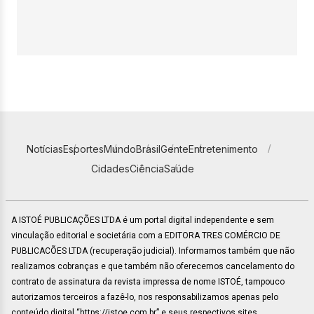
Notícias
Esportes
Mundo
Brasil
Gente
Entretenimento
Cidades
Ciência
Saúde
A ISTOÉ PUBLICAÇÕES LTDA é um portal digital independente e sem
vinculação editorial e societária com a EDITORA TRES COMÉRCIO DE
PUBLICACÕES LTDA (recuperação judicial). Informamos também que não
realizamos cobranças e que também não oferecemos cancelamento do
contrato de assinatura da revista impressa de nome ISTOÉ, tampouco
autorizamos terceiros a fazê-lo, nos responsabilizamos apenas pelo
conteúdo digital “https://istoe.com.br” e seus respectivos sites.