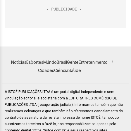
Notícias
Esportes
Mundo
Brasil
Gente
Entretenimento
Cidades
Ciência
Saúde
A ISTOÉ PUBLICAÇÕES LTDA é um portal digital independente e sem
vinculação editorial e societária com a EDITORA TRES COMÉRCIO DE
PUBLICACÕES LTDA (recuperação judicial). Informamos também que não
realizamos cobranças e que também não oferecemos cancelamento do
contrato de assinatura da revista impressa de nome ISTOÉ, tampouco
autorizamos terceiros a fazê-lo, nos responsabilizamos apenas pelo
conteúdo digital “https://istoe.com.br” e seus respectivos sites.