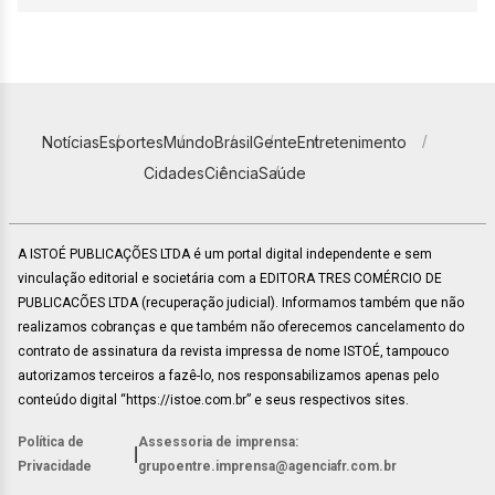
Notícias
Esportes
Mundo
Brasil
Gente
Entretenimento
Cidades
Ciência
Saúde
A ISTOÉ PUBLICAÇÕES LTDA é um portal digital independente e sem
vinculação editorial e societária com a EDITORA TRES COMÉRCIO DE
PUBLICACÕES LTDA (recuperação judicial). Informamos também que não
realizamos cobranças e que também não oferecemos cancelamento do
contrato de assinatura da revista impressa de nome ISTOÉ, tampouco
autorizamos terceiros a fazê-lo, nos responsabilizamos apenas pelo
conteúdo digital “https://istoe.com.br” e seus respectivos sites.
Política de
Assessoria de imprensa:
|
Privacidade
grupoentre.imprensa@agenciafr.com.br