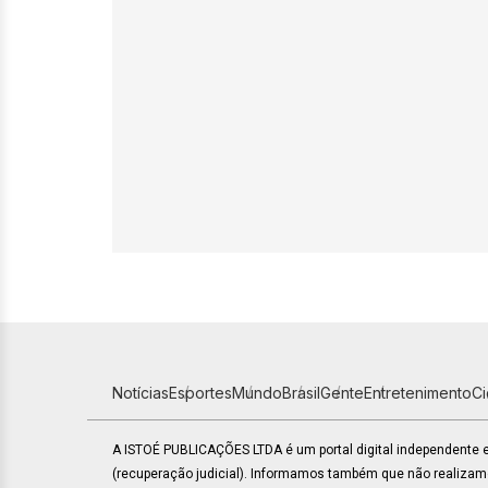
Notícias
Esportes
Mundo
Brasil
Gente
Entretenimento
C
A ISTOÉ PUBLICAÇÕES LTDA é um portal digital independente
(recuperação judicial). Informamos também que não realiza