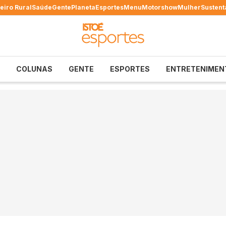
eiro Rural
Saúde
Gente
Planeta
Esportes
Menu
Motorshow
Mulher
Sustent
COLUNAS
GENTE
ESPORTES
ENTRETENIMEN