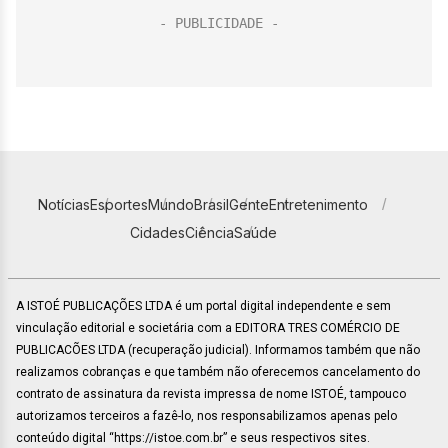
Notícias
Esportes
Mundo
Brasil
Gente
Entretenimento
Cidades
Ciência
Saúde
A ISTOÉ PUBLICAÇÕES LTDA é um portal digital independente e sem
vinculação editorial e societária com a EDITORA TRES COMÉRCIO DE
PUBLICACÕES LTDA (recuperação judicial). Informamos também que não
realizamos cobranças e que também não oferecemos cancelamento do
contrato de assinatura da revista impressa de nome ISTOÉ, tampouco
autorizamos terceiros a fazê-lo, nos responsabilizamos apenas pelo
conteúdo digital “https://istoe.com.br” e seus respectivos sites.