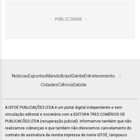
Notícias
Esportes
Mundo
Brasil
Gente
Entretenimento
Cidades
Ciência
Saúde
A ISTOÉ PUBLICAÇÕES LTDA é um portal digital independente e sem
vinculação editorial e societária com a EDITORA TRES COMÉRCIO DE
PUBLICACÕES LTDA (recuperação judicial). Informamos também que não
realizamos cobranças e que também não oferecemos cancelamento do
contrato de assinatura da revista impressa de nome ISTOÉ, tampouco