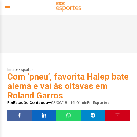
Início
>
Esportes
Com ‘pneu’, favorita Halep bate
alemã e vai às oitavas em
Roland Garros
Por
Estadão Conteúdo
02/06/18 - 14h01min
Em
Esportes