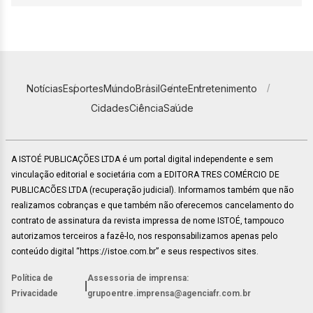
Notícias
Esportes
Mundo
Brasil
Gente
Entretenimento
Cidades
Ciência
Saúde
A ISTOÉ PUBLICAÇÕES LTDA é um portal digital independente e sem
vinculação editorial e societária com a EDITORA TRES COMÉRCIO DE
PUBLICACÕES LTDA (recuperação judicial). Informamos também que não
realizamos cobranças e que também não oferecemos cancelamento do
contrato de assinatura da revista impressa de nome ISTOÉ, tampouco
autorizamos terceiros a fazê-lo, nos responsabilizamos apenas pelo
conteúdo digital “https://istoe.com.br” e seus respectivos sites.
Política de
Assessoria de imprensa:
|
Privacidade
grupoentre.imprensa@agenciafr.com.br