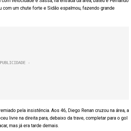
iu com velocidade e Sassá, na entrada da área, bateu e Fernando
u com um chute forte e Sidão espalmou, fazendo grande
remiado pela insistência. Aos 46, Diego Renan cruzou na área, a
eu livre na direita para, debaixo da trave, completar para o gol
acar, mas já era tarde demais.