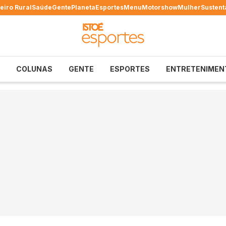
eiro Rural
Saúde
Gente
Planeta
Esportes
Menu
Motorshow
Mulher
Sustent
COLUNAS
GENTE
ESPORTES
ENTRETENIMEN