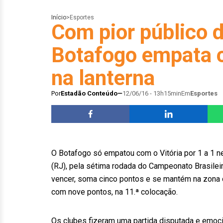
Início
>
Esportes
Com pior público d
Botafogo empata c
na lanterna
Por
Estadão Conteúdo
12/06/16 - 13h15min
Em
Esportes
O Botafogo só empatou com o Vitória por 1 a 1 n
(RJ), pela sétima rodada do Campeonato Brasileir
vencer, soma cinco pontos e se mantém na zona de
com nove pontos, na 11.ª colocação.
Os clubes fizeram uma partida disputada e emocio