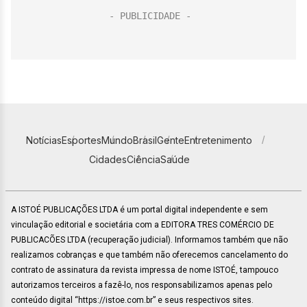
Notícias
Esportes
Mundo
Brasil
Gente
Entretenimento
Cidades
Ciência
Saúde
A ISTOÉ PUBLICAÇÕES LTDA é um portal digital independente e sem
vinculação editorial e societária com a EDITORA TRES COMÉRCIO DE
PUBLICACÕES LTDA (recuperação judicial). Informamos também que não
realizamos cobranças e que também não oferecemos cancelamento do
contrato de assinatura da revista impressa de nome ISTOÉ, tampouco
autorizamos terceiros a fazê-lo, nos responsabilizamos apenas pelo
conteúdo digital “https://istoe.com.br” e seus respectivos sites.