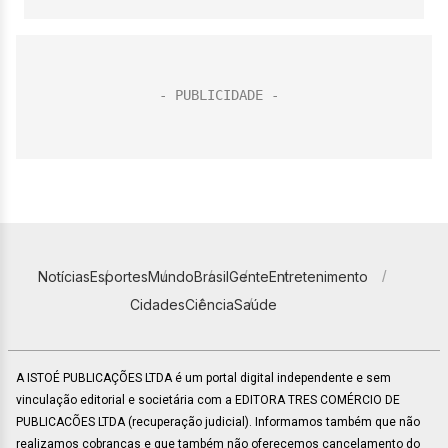
Notícias
Esportes
Mundo
Brasil
Gente
Entretenimento
Cidades
Ciência
Saúde
A ISTOÉ PUBLICAÇÕES LTDA é um portal digital independente e sem
vinculação editorial e societária com a EDITORA TRES COMÉRCIO DE
PUBLICACÕES LTDA (recuperação judicial). Informamos também que não
realizamos cobranças e que também não oferecemos cancelamento do