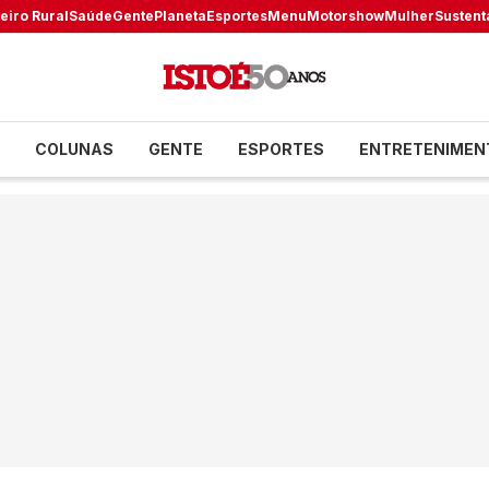
eiro Rural
Saúde
Gente
Planeta
Esportes
Menu
Motorshow
Mulher
Sustent
COLUNAS
GENTE
ESPORTES
ENTRETENIMEN