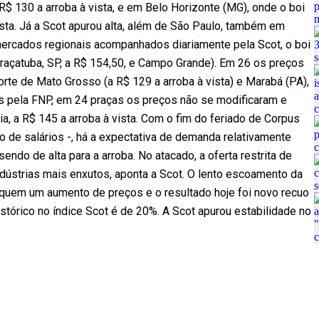
 R$ 130 a arroba à vista, e em Belo Horizonte (MG), onde o boi
sta. Já a Scot apurou alta, além de São Paulo, também em
mercados regionais acompanhados diariamente pela Scot, o boi
 Araçatuba, SP, a R$ 154,50, e Campo Grande). Em 26 os preços
rte de Mato Grosso (a R$ 129 a arroba à vista) e Marabá (PA),
dos pela FNP, em 24 praças os preços não se modificaram e
, a R$ 145 a arroba à vista. Com o fim do feriado de Corpus
to de salários -, há a expectativa de demanda relativamente
endo de alta para a arroba. No atacado, a oferta restrita de
ústrias mais enxutos, aponta a Scot. O lento escoamento da
isquem um aumento de preços e o resultado hoje foi novo recuo
istórico no índice Scot é de 20%. A Scot apurou estabilidade no