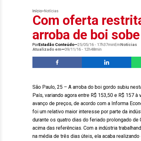
Início
>
Notícias
Com oferta restrit
arroba de boi sob
Por
Estadão Conteúdo
25/05/16 - 17h37min
Em
Notícias
Atualizado em
09/11/16 - 12h48min
São Paulo, 25 – A arroba do boi gordo subiu nesta
País, variando agora entre R$ 153,50 e R$ 157 à vi
avanço de preços, de acordo com a Informa Econo
foi um relativo maior interesse por parte da indús
durante os quatro dias do feriado prolongado de C
acima das referências. Com a indústria trabalhan
na média de três dias úteis, ela acaba realizand