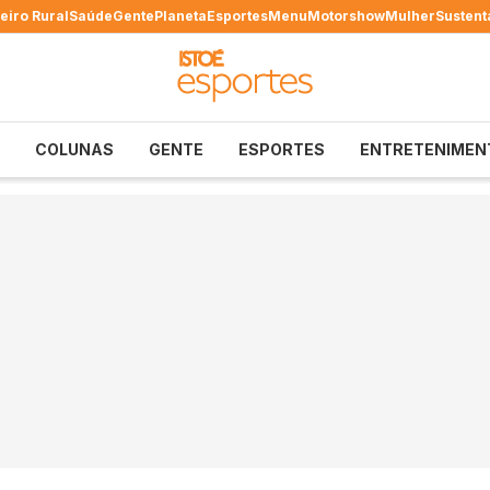
eiro Rural
Saúde
Gente
Planeta
Esportes
Menu
Motorshow
Mulher
Sustent
COLUNAS
GENTE
ESPORTES
ENTRETENIMEN