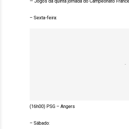
— Jogos da quinta jornada do Campeonato Francês 
– Sexta-feira:
(16h00) PSG – Angers
– Sábado: