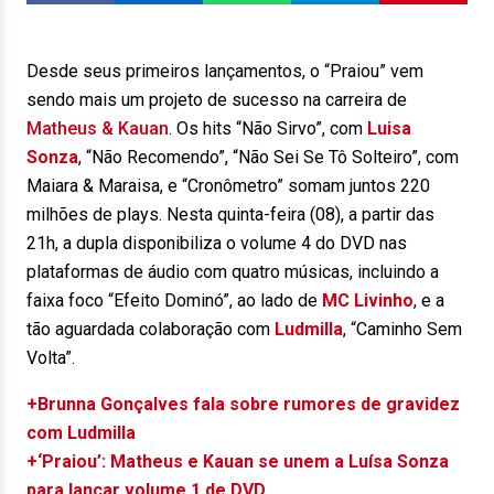
Desde seus primeiros lançamentos, o “Praiou” vem
sendo mais um projeto de sucesso na carreira de
Matheus & Kauan
. Os hits “Não Sirvo”, com
Luisa
Sonza
, “Não Recomendo”, “Não Sei Se Tô Solteiro”, com
Maiara & Maraisa, e “Cronômetro” somam juntos 220
milhões de plays. Nesta quinta-feira (08), a partir das
21h, a dupla disponibiliza o volume 4 do DVD nas
plataformas de áudio com quatro músicas, incluindo a
faixa foco “Efeito Dominó”, ao lado de
MC Livinho
, e a
tão aguardada colaboração com
Ludmilla
, “Caminho Sem
Volta”.
+Brunna Gonçalves fala sobre rumores de gravidez
com Ludmilla
+‘Praiou’: Matheus e Kauan se unem a Luísa Sonza
para lançar volume 1 de DVD