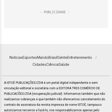
Notícias
Esportes
Mundo
Brasil
Gente
Entretenimento
Cidades
Ciência
Saúde
A ISTOÉ PUBLICAÇÕES LTDA é um portal digital independente e sem
vinculação editorial e societária com a EDITORA TRES COMÉRCIO DE
PUBLICACÕES LTDA (recuperação judicial). Informamos também que não
realizamos cobranças e que também não oferecemos cancelamento do
contrato de assinatura da revista impressa de nome ISTOÉ, tampouco
autorizamos terceiros a fazê-lo, nos responsabilizamos apenas pelo