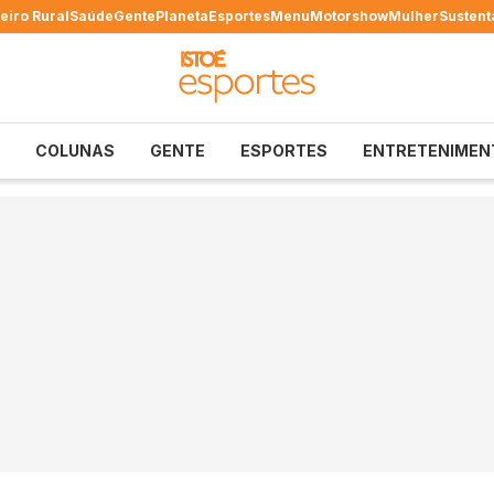
eiro Rural
Saúde
Gente
Planeta
Esportes
Menu
Motorshow
Mulher
Sustent
COLUNAS
GENTE
ESPORTES
ENTRETENIMEN