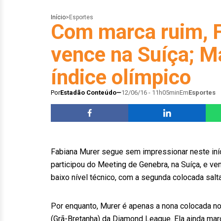
Início
>
Esportes
Com marca ruim, 
vence na Suíça; Ma
índice olímpico
Por
Estadão Conteúdo
12/06/16 - 11h05min
Em
Esportes
Fabiana Murer segue sem impressionar neste iní
participou do Meeting de Genebra, na Suíça, e v
baixo nível técnico, com a segunda colocada sal
Por enquanto, Murer é apenas a nona colocada no
(Grã-Bretanha) da Diamond League. Ela ainda ma