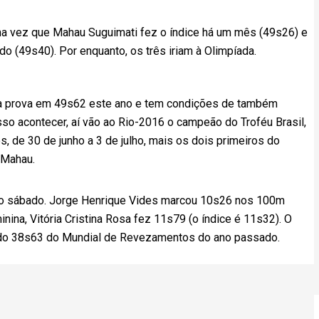
 uma vez que Mahau Suguimati fez o índice há um mês (49s26) e
o (49s40). Por enquanto, os três iriam à Olimpíada.
 a prova em 49s62 este ano e tem condições de também
 isso acontecer, aí vão ao Rio-2016 o campeão do Troféu Brasil,
, de 30 de junho a 3 de julho, mais os dois primeiros do
 Mahau.
 no sábado. Jorge Henrique Vides marcou 10s26 nos 100m
nina, Vitória Cristina Rosa fez 11s79 (o índice é 11s32). O
 do 38s63 do Mundial de Revezamentos do ano passado.