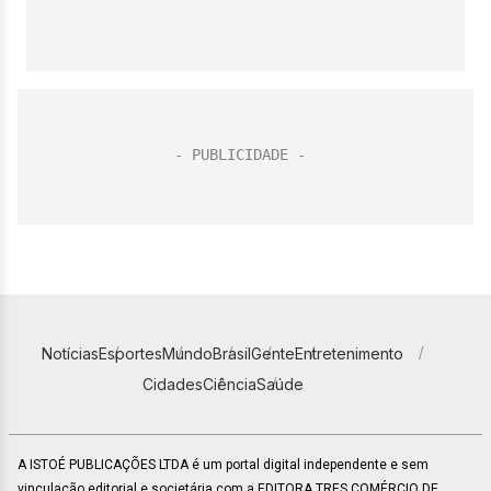
Notícias
Esportes
Mundo
Brasil
Gente
Entretenimento
Cidades
Ciência
Saúde
A ISTOÉ PUBLICAÇÕES LTDA é um portal digital independente e sem
vinculação editorial e societária com a EDITORA TRES COMÉRCIO DE