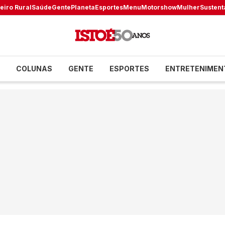
eiro Rural
Saúde
Gente
Planeta
Esportes
Menu
Motorshow
Mulher
Sustent
COLUNAS
GENTE
ESPORTES
ENTRETENIMEN