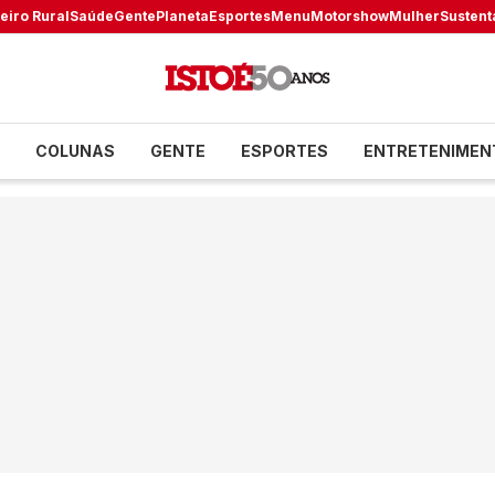
eiro Rural
Saúde
Gente
Planeta
Esportes
Menu
Motorshow
Mulher
Sustent
COLUNAS
GENTE
ESPORTES
ENTRETENIMEN