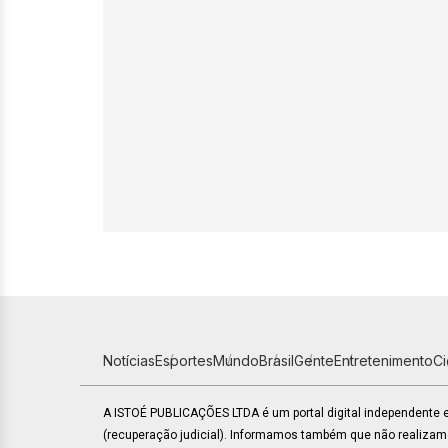
Notícias
Esportes
Mundo
Brasil
Gente
Entretenimento
C
A ISTOÉ PUBLICAÇÕES LTDA é um portal digital independente
(recuperação judicial). Informamos também que não realiza