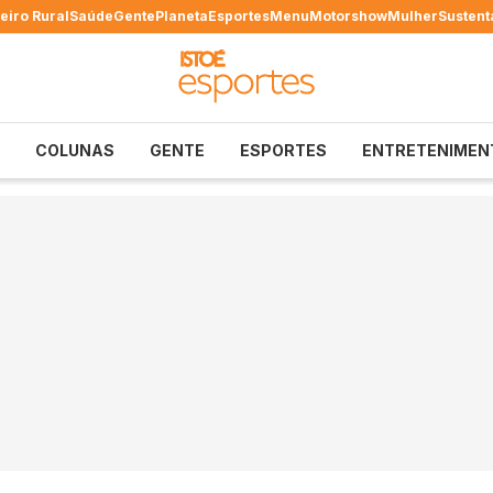
eiro Rural
Saúde
Gente
Planeta
Esportes
Menu
Motorshow
Mulher
Sustent
COLUNAS
GENTE
ESPORTES
ENTRETENIMEN