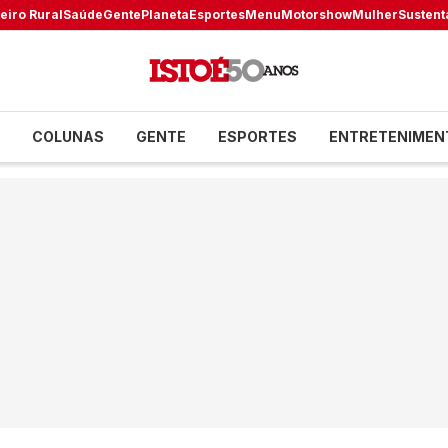
eiro Rural
Saúde
Gente
Planeta
Esportes
Menu
Motorshow
Mulher
Sustent
COLUNAS
GENTE
ESPORTES
ENTRETENIMEN