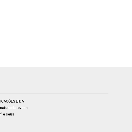
BLICACÕES LTDA
atura da revista
r” e seus