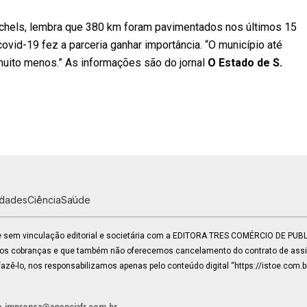
 Michels, lembra que 380 km foram pavimentados nos últimos 15
ovid-19 fez a parceria ganhar importância. “O município até
 muito menos.” As informações são do jornal
O Estado de S.
idades
Ciência
Saúde
 e sem vinculação editorial e societária com a EDITORA TRES COMÉRCIO DE PU
mos cobranças e que também não oferecemos cancelamento do contrato de assin
zê-lo, nos responsabilizamos apenas pelo conteúdo digital “https://istoe.com.b