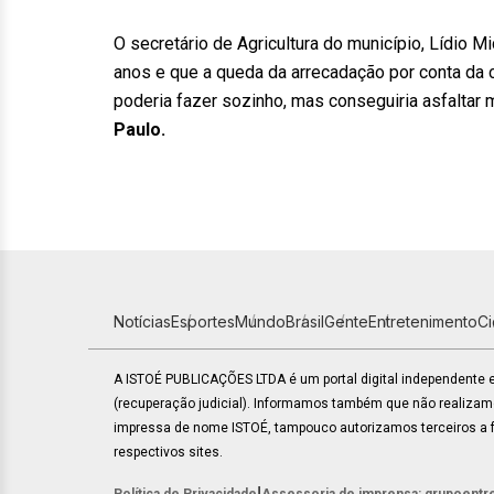
O secretário de Agricultura do município, Lídio
anos e que a queda da arrecadação por conta da c
poderia fazer sozinho, mas conseguiria asfaltar
Paulo.
Notícias
Esportes
Mundo
Brasil
Gente
Entretenimento
C
A ISTOÉ PUBLICAÇÕES LTDA é um portal digital independente
(recuperação judicial). Informamos também que não realiza
impressa de nome ISTOÉ, tampouco autorizamos terceiros a fa
respectivos sites.
|