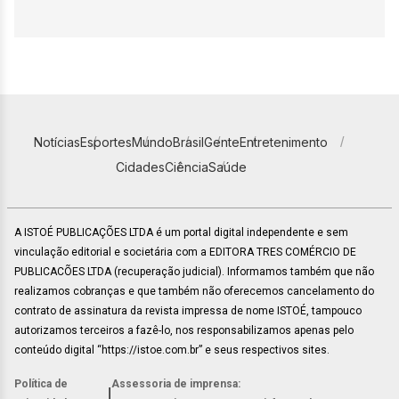
Notícias
Esportes
Mundo
Brasil
Gente
Entretenimento
Cidades
Ciência
Saúde
A ISTOÉ PUBLICAÇÕES LTDA é um portal digital independente e sem
vinculação editorial e societária com a EDITORA TRES COMÉRCIO DE
PUBLICACÕES LTDA (recuperação judicial). Informamos também que não
realizamos cobranças e que também não oferecemos cancelamento do
contrato de assinatura da revista impressa de nome ISTOÉ, tampouco
autorizamos terceiros a fazê-lo, nos responsabilizamos apenas pelo
conteúdo digital “https://istoe.com.br” e seus respectivos sites.
Política de
Assessoria de imprensa:
|