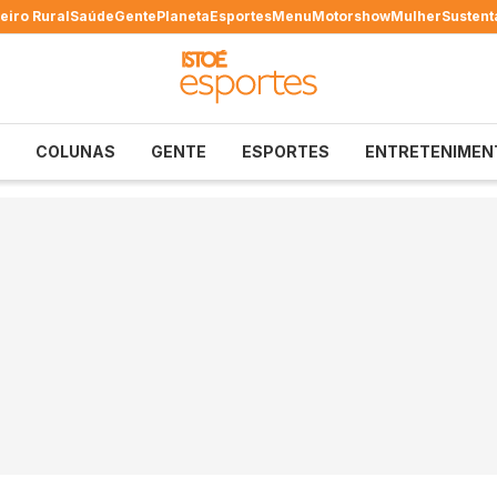
eiro Rural
Saúde
Gente
Planeta
Esportes
Menu
Motorshow
Mulher
Sustent
COLUNAS
GENTE
ESPORTES
ENTRETENIMEN