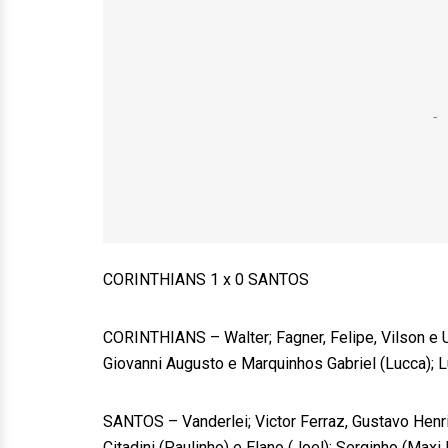
CORINTHIANS 1 x 0 SANTOS
CORINTHIANS – Walter; Fagner, Felipe, Vilson e Ue
Giovanni Augusto e Marquinhos Gabriel (Lucca); Lu
SANTOS – Vanderlei; Victor Ferraz, Gustavo Henri
Citadini (Paulinho) e Elano (Joel); Serginho (Maxi 