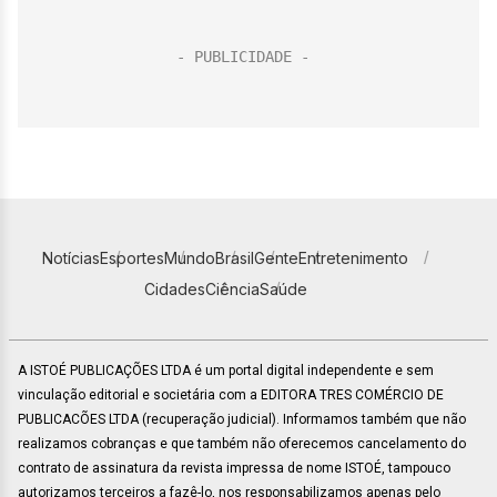
Notícias
Esportes
Mundo
Brasil
Gente
Entretenimento
Cidades
Ciência
Saúde
A ISTOÉ PUBLICAÇÕES LTDA é um portal digital independente e sem
vinculação editorial e societária com a EDITORA TRES COMÉRCIO DE
PUBLICACÕES LTDA (recuperação judicial). Informamos também que não
realizamos cobranças e que também não oferecemos cancelamento do
contrato de assinatura da revista impressa de nome ISTOÉ, tampouco
autorizamos terceiros a fazê-lo, nos responsabilizamos apenas pelo