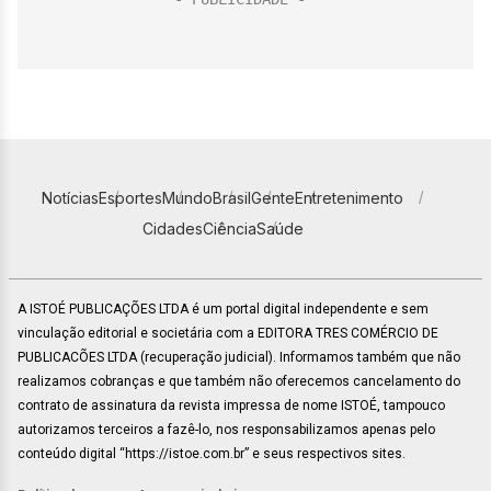
Notícias
Esportes
Mundo
Brasil
Gente
Entretenimento
Cidades
Ciência
Saúde
A ISTOÉ PUBLICAÇÕES LTDA é um portal digital independente e sem
vinculação editorial e societária com a EDITORA TRES COMÉRCIO DE
PUBLICACÕES LTDA (recuperação judicial). Informamos também que não
realizamos cobranças e que também não oferecemos cancelamento do
contrato de assinatura da revista impressa de nome ISTOÉ, tampouco
autorizamos terceiros a fazê-lo, nos responsabilizamos apenas pelo
conteúdo digital “https://istoe.com.br” e seus respectivos sites.