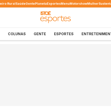
eiro Rural
Saúde
Gente
Planeta
Esportes
Menu
Motorshow
Mulher
Sustent
COLUNAS
GENTE
ESPORTES
ENTRETENIMEN