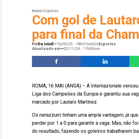
Início
>
Esportes
Com gol de Lautaro
para final da Cha
Por
Da IstoÉ
16/05/23 - 18h07min
Em
Esportes
Atualizado em
02/11/24 - 11h03min
ROMA, 16 MAI (ANSA) – A Internazionale venceu o r
Liga dos Campeões da Europa e garantiu sua vaga 
marcado por Lautaro Martínez.
Os nerazzurri tinham uma ampla vantagem, já que 
perder por 1 a 0 para garantir a vaga. Mas, não f
do resultado, fazendo os goleiros trabalharem ba