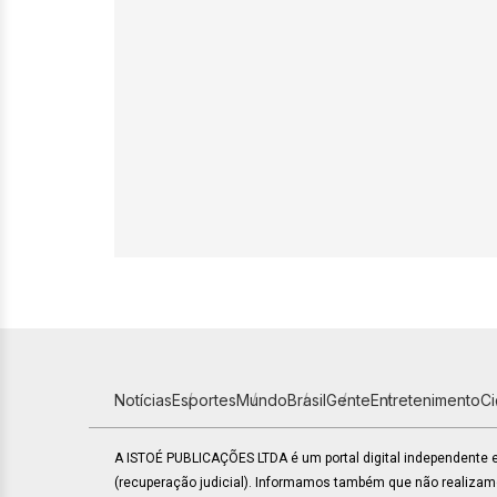
Notícias
Esportes
Mundo
Brasil
Gente
Entretenimento
C
A ISTOÉ PUBLICAÇÕES LTDA é um portal digital independente
(recuperação judicial). Informamos também que não realiza