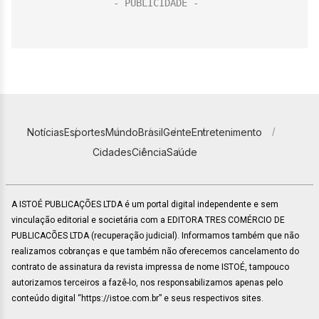
Notícias
Esportes
Mundo
Brasil
Gente
Entretenimento
Cidades
Ciência
Saúde
A ISTOÉ PUBLICAÇÕES LTDA é um portal digital independente e sem
vinculação editorial e societária com a EDITORA TRES COMÉRCIO DE
PUBLICACÕES LTDA (recuperação judicial). Informamos também que não
realizamos cobranças e que também não oferecemos cancelamento do
contrato de assinatura da revista impressa de nome ISTOÉ, tampouco
autorizamos terceiros a fazê-lo, nos responsabilizamos apenas pelo
conteúdo digital “https://istoe.com.br” e seus respectivos sites.