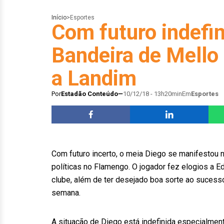
Início
>
Esportes
Com futuro indefin
Bandeira de Mello 
a Landim
Por
Estadão Conteúdo
10/12/18 - 13h20min
Em
Esportes
Com futuro incerto, o meia Diego se manifestou
políticas no Flamengo. O jogador fez elogios a 
clube, além de ter desejado boa sorte ao sucessor
semana.
A situação de Diego está indefinida especialmen