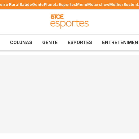
eiro Rural
Saúde
Gente
Planeta
Esportes
Menu
Motorshow
Mulher
Sustent
COLUNAS
GENTE
ESPORTES
ENTRETENIMEN