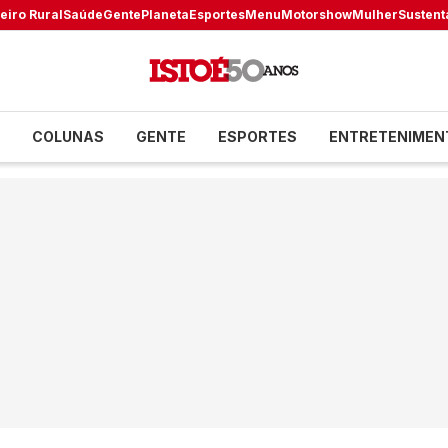
eiro Rural
Saúde
Gente
Planeta
Esportes
Menu
Motorshow
Mulher
Sustent
COLUNAS
GENTE
ESPORTES
ENTRETENIMEN