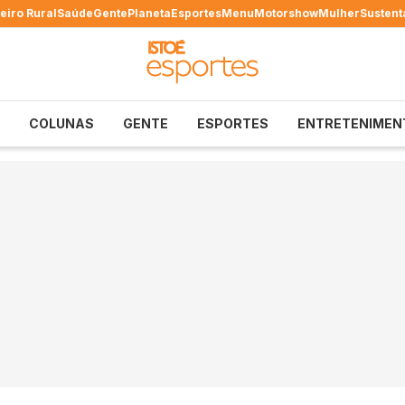
eiro Rural
Saúde
Gente
Planeta
Esportes
Menu
Motorshow
Mulher
Sustent
COLUNAS
GENTE
ESPORTES
ENTRETENIMEN