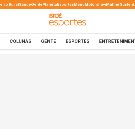
eiro Rural
Saúde
Gente
Planeta
Esportes
Menu
Motorshow
Mulher
Sustent
COLUNAS
GENTE
ESPORTES
ENTRETENIMEN