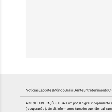
Notícias
Esportes
Mundo
Brasil
Gente
Entretenimento
C
A ISTOÉ PUBLICAÇÕES LTDA é um portal digital independente
(recuperação judicial). Informamos também que não realiza