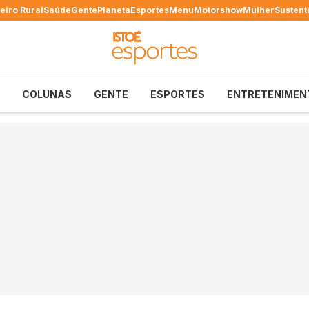
eiro Rural
Saúde
Gente
Planeta
Esportes
Menu
Motorshow
Mulher
Sustent
COLUNAS
GENTE
ESPORTES
ENTRETENIMEN