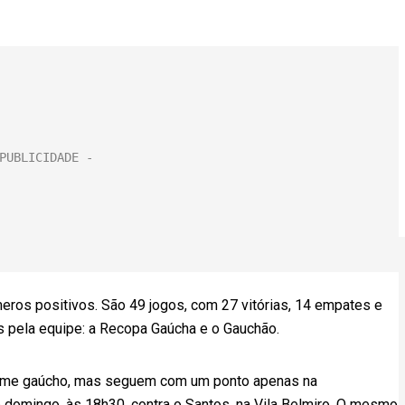
ros positivos. São 49 jogos, com 27 vitórias, 14 empates e
as pela equipe: a Recopa Gaúcha e o Gauchão.
 time gaúcho, mas seguem com um ponto apenas na
no domingo, às 18h30, contra o Santos, na Vila Belmiro. O mesmo