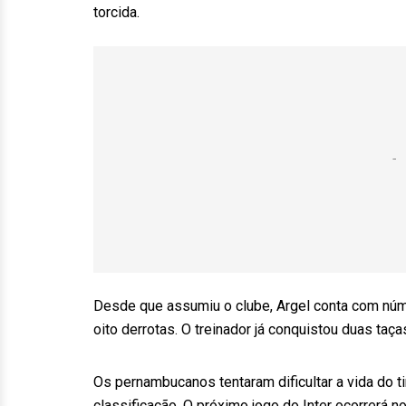
torcida.
Desde que assumiu o clube, Argel conta com núme
oito derrotas. O treinador já conquistou duas taç
Os pernambucanos tentaram dificultar a vida do
classificação. O próximo jogo do Inter ocorrerá 