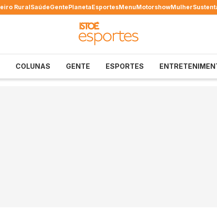
eiro Rural
Saúde
Gente
Planeta
Esportes
Menu
Motorshow
Mulher
Sustent
COLUNAS
GENTE
ESPORTES
ENTRETENIMEN