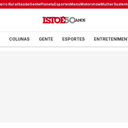
eiro Rural
Saúde
Gente
Planeta
Esportes
Menu
Motorshow
Mulher
Sustent
COLUNAS
GENTE
ESPORTES
ENTRETENIMEN