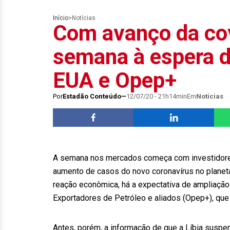
Início
>
Notícias
Com avanço da cov
semana à espera d
EUA e Opep+
Por
Estadão Conteúdo
12/07/20 - 21h14min
Em
Notícias
A semana nos mercados começa com investidores
aumento de casos do novo coronavírus no planeta
reação econômica, há a expectativa de ampliaçã
Exportadores de Petróleo e aliados (Opep+), que d
Antes, porém, a informação de que a Líbia sus