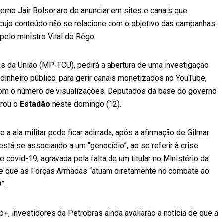
verno Jair Bolsonaro de anunciar em sites e canais que
cujo conteúdo não se relacione com o objetivo das campanhas.
pelo ministro Vital do Rêgo.
tas da União (MP-TCU), pedirá a abertura de uma investigação
dinheiro público, para gerir canais monetizados no YouTube,
om o número de visualizações. Deputados da base do governo
trou o
Estadão
neste domingo (12).
 a ala militar pode ficar acirrada, após a afirmação de Gilmar
stá se associando a um “genocídio”, ao se referir à crise
 covid-19, agravada pela falta de um titular no Ministério da
se que as Forças Armadas “atuam diretamente no combate ao
”.
+, investidores da Petrobras ainda avaliarão a notícia de que a