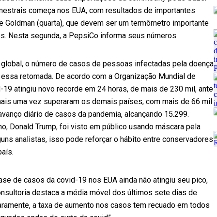
rimestrais começa nos EUA, com resultados de importantes
 e Goldman (quarta), que devem ser um termômetro importante
s. Nesta segunda, a PepsiCo informa seus números.
e global, o número de casos de pessoas infectadas pela doença
co essa retomada. De acordo com a Organização Mundial de
9 atingiu novo recorde em 24 horas, de mais de 230 mil, ante
 mais uma vez superaram os demais países, com mais de 66 mil
r avanço diário de casos da pandemia, alcançando 15.299.
o, Donald Trump, foi visto em público usando máscara pela
guns analistas, isso pode reforçar o hábito entre conservadores
aís.
se de casos da covid-19 nos EUA ainda não atingiu seu pico,
onsultoria destaca a média móvel dos últimos sete dias de
aramente, a taxa de aumento nos casos tem recuado em todos