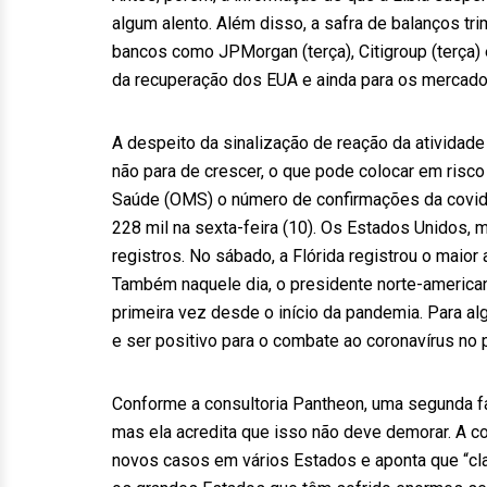
algum alento. Além disso, a safra de balanços t
bancos como JPMorgan (terça), Citigroup (terça)
da recuperação dos EUA e ainda para os mercado
A despeito da sinalização de reação da atividad
não para de crescer, o que pode colocar em ris
Saúde (OMS) o número de confirmações da covid-1
228 mil na sexta-feira (10). Os Estados Unidos,
registros. No sábado, a Flórida registrou o maio
Também naquele dia, o presidente norte-american
primeira vez desde o início da pandemia. Para al
e ser positivo para o combate ao coronavírus no p
Conforme a consultoria Pantheon, uma segunda fa
mas ela acredita que isso não deve demorar. A c
novos casos em vários Estados e aponta que “cl