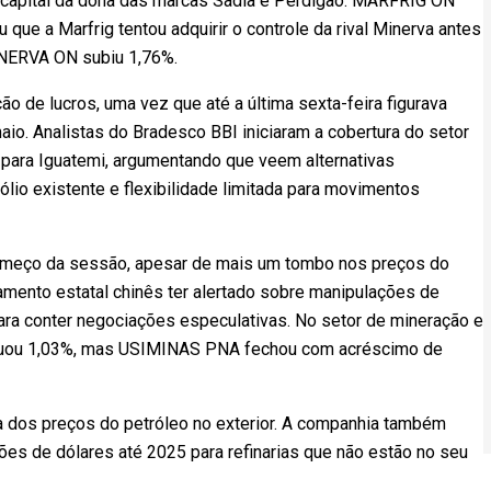
o capital da dona das marcas Sadia e Perdigão. MARFRIG ON
 que a Marfrig tentou adquirir o controle da rival Minerva antes
INERVA ON subiu 1,76%.
o de lucros, uma vez que até a última sexta-feira figurava
io. Analistas do Bradesco BBI iniciaram a cobertura do setor
para Iguatemi, argumentando que veem alternativas
ólio existente e flexibilidade limitada para movimentos
omeço da sessão, apesar de mais um tombo nos preços do
jamento estatal chinês ter alertado sobre manipulações de
ara conter negociações especulativas. No setor de mineração e
cuou 1,03%, mas USIMINAS PNA fechou com acréscimo de
 dos preços do petróleo no exterior. A companhia também
es de dólares até 2025 para refinarias que não estão no seu