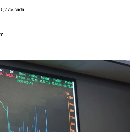
0,27% cada.
em