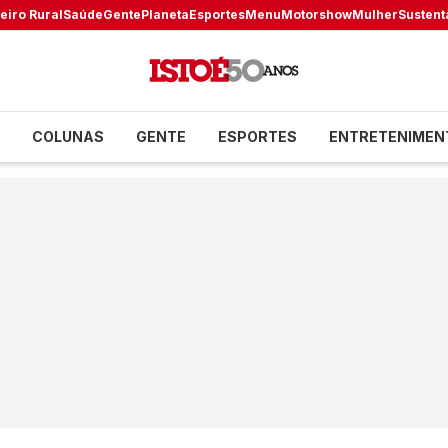
eiro Rural
Saúde
Gente
Planeta
Esportes
Menu
Motorshow
Mulher
Sustent
COLUNAS
GENTE
ESPORTES
ENTRETENIMEN