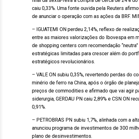
final da sexta-feira a compra de cerca de 24% d
caiu 0,33%. Uma fonte ouvida pela Reuters afirmou
de anunciar o operação com as ações da BRF. M
– IGUATEMI ON perdeu 2,14%, reflexo de realizaçã
entre as maiores valorizações do Ibovespa em ma
de shopping centers com recomendação “neutra” 
estratégicas limitadas para crescer além do portf
estratégicos revolucionários.
– VALE ON subiu 0,35%, revertendo perdas do c
minério de ferro na China, após o órgão de plane
preços de commodities e afirmado que vai agir p
siderurgia, GERDAU PN caiu 2,89% e CSN ON re
0,91%.
– PETROBRAS PN subiu 1,7%, alinhada com a alta
anunciou programa de investimentos de 300 milhõ
plano de desinvestimentos.