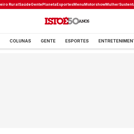
eiro Rural
Saúde
Gente
Planeta
Esportes
Menu
Motorshow
Mulher
Sustent
COLUNAS
GENTE
ESPORTES
ENTRETENIMEN