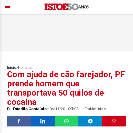
Início
>
Notícias
Com ajuda de cão farejador, PF
prende homem que
transportava 50 quilos de
cocaína
Por
Estadão Conteúdo
06/11/20 - 09h08min
Em
Notícias