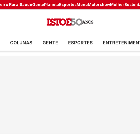
eiro Rural
Saúde
Gente
Planeta
Esportes
Menu
Motorshow
Mulher
Sustent
COLUNAS
GENTE
ESPORTES
ENTRETENIMEN