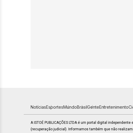
Notícias
Esportes
Mundo
Brasil
Gente
Entretenimento
C
A ISTOÉ PUBLICAÇÕES LTDA é um portal digital independente
(recuperação judicial). Informamos também que não realiza