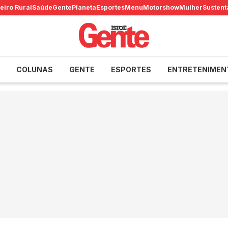
eiro Rural
Saúde
Gente
Planeta
Esportes
Menu
Motorshow
Mulher
Sustent
COLUNAS
GENTE
ESPORTES
ENTRETENIMEN