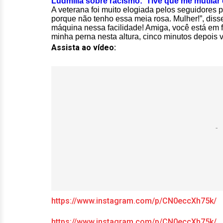
Ludmilla sobre racismo: ‘Tive que me mutilar e
A veterana foi muito elogiada pelos seguidores 
porque não tenho essa meia rosa. Mulher!”, diss
máquina nessa facilidade! Amiga, você está em 
minha perna nesta altura, cinco minutos depois v
Assista ao vídeo:
https://www.instagram.com/p/CN0eccXh75k/
https://www.instagram.com/p/CN0eccXh75k/