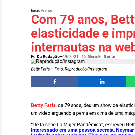
Início
>
Gente
Com 79 anos, Bett
elasticidade e imp
internautas na we
Por
Da Redação
19/04/21 - 16h56min
Em
Gente
Betty Faria
Foto: Reprodução/Instagram
Betty Faria
, de 79 anos, deu um show de elastici
um vídeo erguendo a perna em cima de uma máqui
“De la serie La Mujer Pandêmica”, escreveu Bett
Interessado em uma pessoa secreta, Neymar d