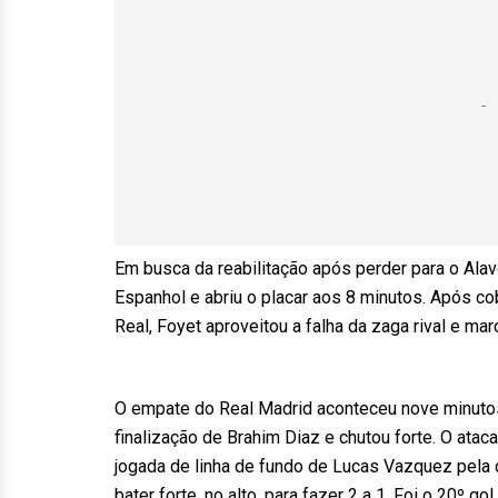
Em busca da reabilitação após perder para o Alav
Espanhol e abriu o placar aos 8 minutos. Após co
Real, Foyet aproveitou a falha da zaga rival e ma
O empate do Real Madrid aconteceu nove minuto
finalização de Brahim Diaz e chutou forte. O ata
jogada de linha de fundo de Lucas Vazquez pela 
bater forte, no alto, para fazer 2 a 1. Foi o 20º