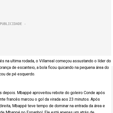
és na ultima rodada, o Villarreal começou assustando o líder do
brança de escanteio, a bola ficou quicando na pequena área do
rcou de pé esquerdo.
s depois. Mbappé aproveitou rebote do goleiro Conde após
cante francês marcou o gol da virada aos 23 minutos. Após
direita, Mbappé teve tempo de dominar na entrada da área e
 gol de Mbappé no Espanhol. Ele está apenas um atrás de