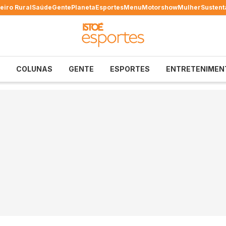
eiro Rural
Saúde
Gente
Planeta
Esportes
Menu
Motorshow
Mulher
Sustent
COLUNAS
GENTE
ESPORTES
ENTRETENIMEN