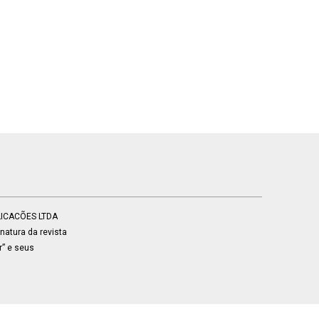
BLICACÕES LTDA
atura da revista
r” e seus