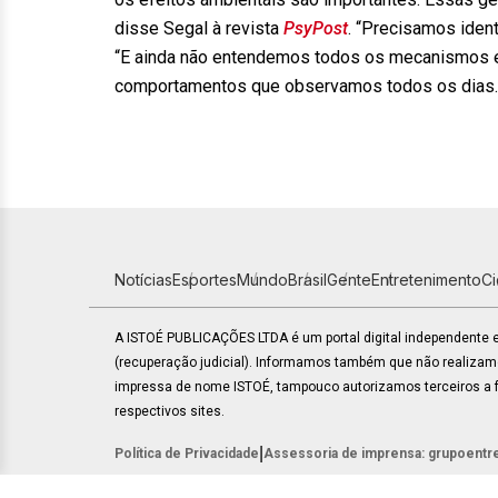
disse Segal à revista
PsyPost
. “Precisamos ident
“E ainda não entendemos todos os mecanismos e
comportamentos que observamos todos os dias.
Notícias
Esportes
Mundo
Brasil
Gente
Entretenimento
C
A ISTOÉ PUBLICAÇÕES LTDA é um portal digital independente
(recuperação judicial). Informamos também que não realiza
impressa de nome ISTOÉ, tampouco autorizamos terceiros a fa
respectivos sites.
|
Política de Privacidade
Assessoria de imprensa: grupoentr