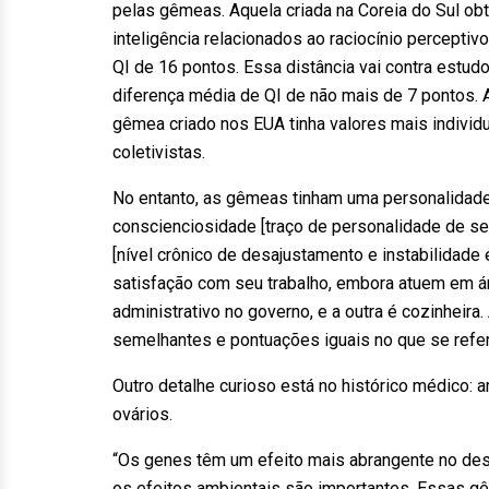
pelas gêmeas. Aquela criada na Coreia do Sul o
inteligência relacionados ao raciocínio percepti
QI de 16 pontos. Essa distância vai contra estu
diferença média de QI de não mais de 7 pontos. 
gêmea criado nos EUA tinha valores mais individua
coletivistas.
No entanto, as gêmeas tinham uma personalidad
conscienciosidade [traço de personalidade de se
[nível crônico de desajustamento e instabilidad
satisfação com seu trabalho, embora atuem em á
administrativo no governo, e a outra é cozinhei
semelhantes e pontuações iguais no que se refer
Outro detalhe curioso está no histórico médico:
ovários.
“Os genes têm um efeito mais abrangente no des
os efeitos ambientais são importantes. Essas g