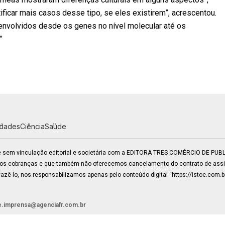
ificar mais casos desse tipo, se eles existirem”, acrescentou.
nvolvidos desde os genes no nível molecular até os
”
idades
Ciência
Saúde
 e sem vinculação editorial e societária com a EDITORA TRES COMÉRCIO DE PU
mos cobranças e que também não oferecemos cancelamento do contrato de assin
zê-lo, nos responsabilizamos apenas pelo conteúdo digital “https://istoe.com.b
e.imprensa@agenciafr.com.br