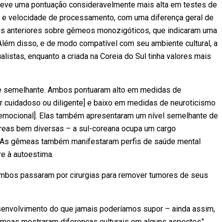
bteve uma pontuação consideravelmente mais alta em testes de
vo e velocidade de processamento, com uma diferença geral de
dos anteriores sobre gêmeos monozigóticos, que indicaram uma
Além disso, e de modo compatível com seu ambiente cultural, a
listas, enquanto a criada na Coreia do Sul tinha valores mais
e semelhante. Ambos pontuaram alto em medidas de
r cuidadoso ou diligente] e baixo em medidas de neuroticismo
e emocional]. Elas também apresentaram um nível semelhante de
reas bem diversas – a sul-coreana ocupa um cargo
ra. As gêmeas também manifestaram perfis de saúde mental
e à autoestima.
 ambos passaram por cirurgias para remover tumores de seus
envolvimento do que jamais poderíamos supor – ainda assim,
êmeas mostraram diferenças culturais em alguns aspectos”,