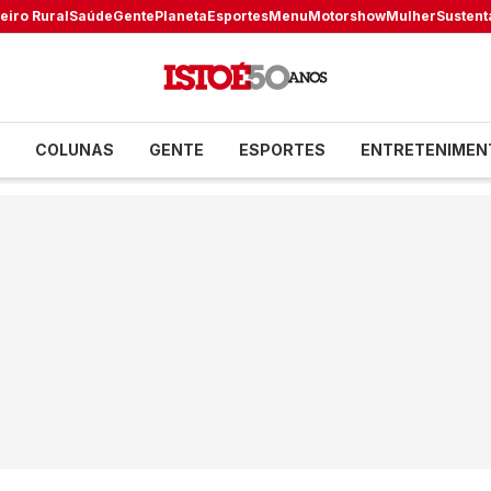
eiro Rural
Saúde
Gente
Planeta
Esportes
Menu
Motorshow
Mulher
Sustent
COLUNAS
GENTE
ESPORTES
ENTRETENIMEN