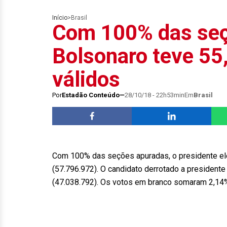
Início
>
Brasil
Com 100% das seç
Bolsonaro teve 55
válidos
Por
Estadão Conteúdo
28/10/18 - 22h53min
Em
Brasil
Com 100% das seções apuradas, o presidente elei
(57.796.972). O candidato derrotado a presiden
(47.038.792). Os votos em branco somaram 2,14%,