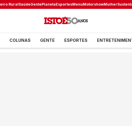
eiro Rural
Saúde
Gente
Planeta
Esportes
Menu
Motorshow
Mulher
Sustent
COLUNAS
GENTE
ESPORTES
ENTRETENIMEN