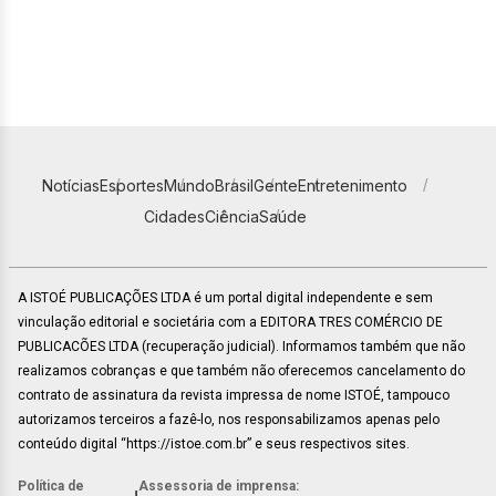
Notícias
Esportes
Mundo
Brasil
Gente
Entretenimento
Cidades
Ciência
Saúde
A ISTOÉ PUBLICAÇÕES LTDA é um portal digital independente e sem
vinculação editorial e societária com a EDITORA TRES COMÉRCIO DE
PUBLICACÕES LTDA (recuperação judicial). Informamos também que não
realizamos cobranças e que também não oferecemos cancelamento do
contrato de assinatura da revista impressa de nome ISTOÉ, tampouco
autorizamos terceiros a fazê-lo, nos responsabilizamos apenas pelo
conteúdo digital “https://istoe.com.br” e seus respectivos sites.
Política de
Assessoria de imprensa: