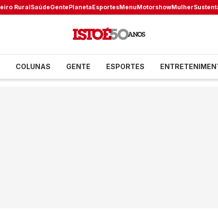
eiro Rural
Saúde
Gente
Planeta
Esportes
Menu
Motorshow
Mulher
Sustent
COLUNAS
GENTE
ESPORTES
ENTRETENIMEN