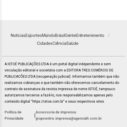
Notícias
Esportes
Mundo
Brasil
Gente
Entretenimento
Cidades
Ciência
Saúde
A ISTOÉ PUBLICAÇÕES LTDA é um portal digital independente e sem
vinculação editorial e societária com a EDITORA TRES COMÉRCIO DE
PUBLICACÕES LTDA (recuperação judicial). Informamos também que não
realizamos cobranças e que também não oferecemos cancelamento do
contrato de assinatura da revista impressa de nome ISTOÉ, tampouco
autorizamos terceiros a fazê-lo, nos responsabilizamos apenas pelo
conteúdo digital “https://istoe.com.br” e seus respectivos sites.
Política de
Assessoria de imprensa:
|
Privacidade
grupoentre.imprensa@agenciafr.com.br