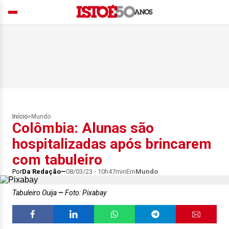
Início
>
Mundo
Colômbia: Alunas são
hospitalizadas após brincarem
com tabuleiro
Por
Da Redação
08/03/23 - 10h47min
Em
Mundo
Tabuleiro Ouija
Foto: Pixabay