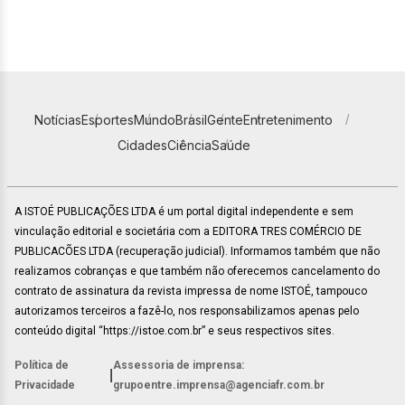
Notícias
Esportes
Mundo
Brasil
Gente
Entretenimento
Cidades
Ciência
Saúde
A ISTOÉ PUBLICAÇÕES LTDA é um portal digital independente e sem
vinculação editorial e societária com a EDITORA TRES COMÉRCIO DE
PUBLICACÕES LTDA (recuperação judicial). Informamos também que não
realizamos cobranças e que também não oferecemos cancelamento do
contrato de assinatura da revista impressa de nome ISTOÉ, tampouco
autorizamos terceiros a fazê-lo, nos responsabilizamos apenas pelo
conteúdo digital “https://istoe.com.br” e seus respectivos sites.
Política de
Assessoria de imprensa:
|
Privacidade
grupoentre.imprensa@agenciafr.com.br