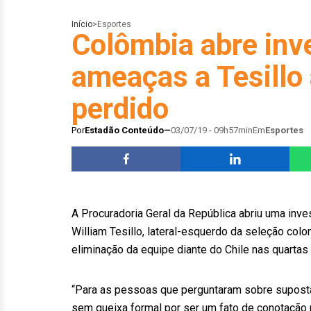
Início
>
Esportes
Colômbia abre inv
ameaças a Tesillo 
perdido
Por
Estadão Conteúdo
03/07/19 - 09h57min
Em
Esportes
A Procuradoria Geral da República abriu uma inv
William Tesillo, lateral-esquerdo da seleção col
eliminação da equipe diante do Chile nas quartas 
“Para as pessoas que perguntaram sobre supostas
sem queixa formal por ser um fato de conotação 