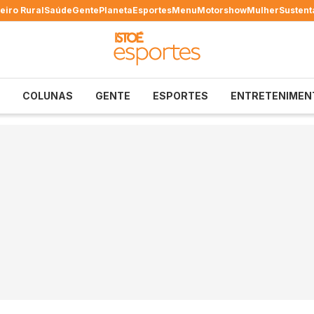
eiro Rural
Saúde
Gente
Planeta
Esportes
Menu
Motorshow
Mulher
Sustent
COLUNAS
GENTE
ESPORTES
ENTRETENIMEN