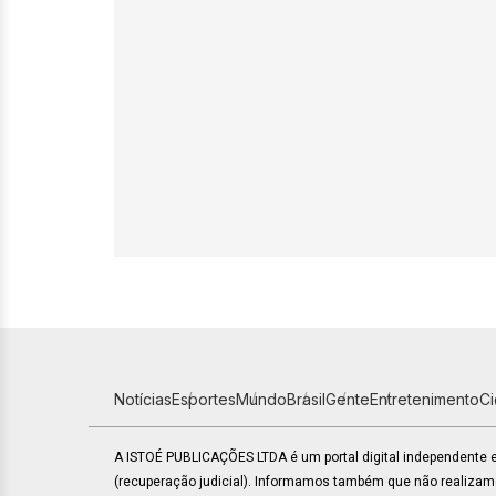
Notícias
Esportes
Mundo
Brasil
Gente
Entretenimento
C
A ISTOÉ PUBLICAÇÕES LTDA é um portal digital independente
(recuperação judicial). Informamos também que não realiza