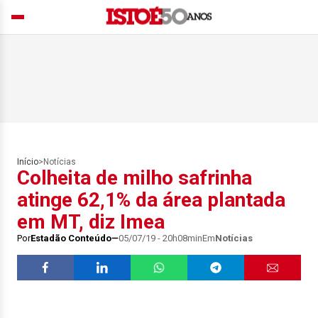
Início
>
Notícias
Colheita de milho safrinha
atinge 62,1% da área plantada
em MT, diz Imea
Por
Estadão Conteúdo
05/07/19 - 20h08min
Em
Notícias