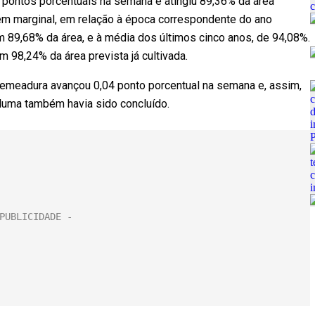
0 pontos porcentuais na semana e atingiu 89,36% da área
ém marginal, em relação à época correspondente do ano
m 89,68% da área, e à média dos últimos cinco anos, de 94,08%.
m 98,24% da área prevista já cultivada.
semeadura avançou 0,04 ponto porcentual na semana e, assim,
 pluma também havia sido concluído.