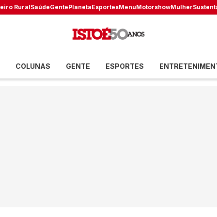
eiro Rural
Saúde
Gente
Planeta
Esportes
Menu
Motorshow
Mulher
Sustent
COLUNAS
GENTE
ESPORTES
ENTRETENIMEN