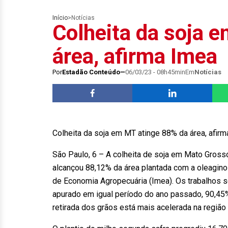
Início
>
Notícias
Colheita da soja 
área, afirma Imea
Por
Estadão Conteúdo
06/03/23 - 08h45min
Em
Notícias
Colheita da soja em MT atinge 88% da área, afir
São Paulo, 6 – A colheita de soja em Mato Gross
alcançou 88,12% da área plantada com a oleagin
de Economia Agropecuária (Imea). Os trabalhos
apurado em igual período do ano passado, 90,45
retirada dos grãos está mais acelerada na regiã