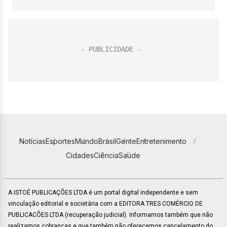
Notícias
Esportes
Mundo
Brasil
Gente
Entretenimento
Cidades
Ciência
Saúde
A ISTOÉ PUBLICAÇÕES LTDA é um portal digital independente e sem
vinculação editorial e societária com a EDITORA TRES COMÉRCIO DE
PUBLICACÕES LTDA (recuperação judicial). Informamos também que não
realizamos cobranças e que também não oferecemos cancelamento do